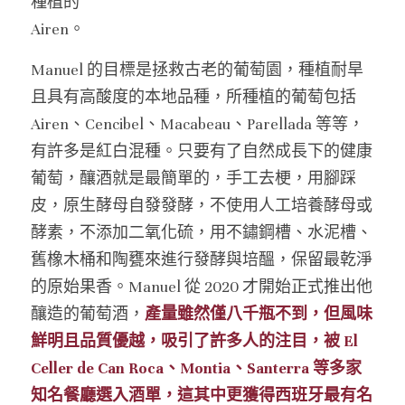
種植的
Airen。
Manuel 的目標是拯救古老的葡萄園，種植耐旱
且具有高酸度的本地品種，所種植的葡萄包括 
Airen、Cencibel、Macabeau、Parellada 等等，
有許多是紅白混種。只要有了自然成長下的健康
葡萄，釀酒就是最簡單的，手工去梗，用腳踩
皮，原生酵母自發發酵，不使用人工培養酵母或
酵素，不添加二氧化硫，用不鏽鋼槽、水泥槽、
舊橡木桶和陶甕來進行發酵與培醞，保留最乾淨
的原始果香。Manuel 從 2020 才開始正式推出他
釀造的葡萄酒，
產量雖然僅八千瓶不到，但風味
鮮明且品質優越，吸引了許多人的注目，被 El 
Celler de Can Roca、Montia、Santerra 等多家
知名餐廳選入酒單，這其中更獲得西班牙最有名