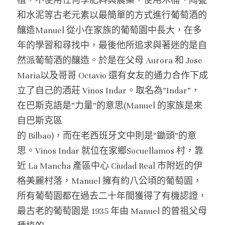
植，不使用任何學肥料與農藥，使用木桶、陶甕
美國｜進階選酒
和水泥等古老元素以最簡單的方式進行葡萄酒的
釀造Manuel 從小在家族的葡萄園中長大，在多
美國｜頂級膜拜酒
年的學習和尋找中，最後他所追求與著迷的是自
然派葡萄酒的釀造。於是在父母 Aurora 和 Jose 
Maria以及哥哥 Octavio 還有女友的通力合作下成
立了自己的酒莊 Vinos Indar。取名為”Indar”，
在巴斯克語是”力量”的意思(Manuel 的家族是來
自巴斯克區
的 Bilbao)，而在老西班牙文中則是”鋤頭”的意
思。Vinos Indar 就位在家鄉Socuellamos 村，靠
近 La Mancha 產區中心 Ciudad Real 市附近的伊
格美麗村落，Manuel 擁有約八公頃的葡萄園，
所有葡萄園都在過去二十年間獲得了有機認證，
最古老的葡萄園是 1935 年由 Manuel 的曾祖父母