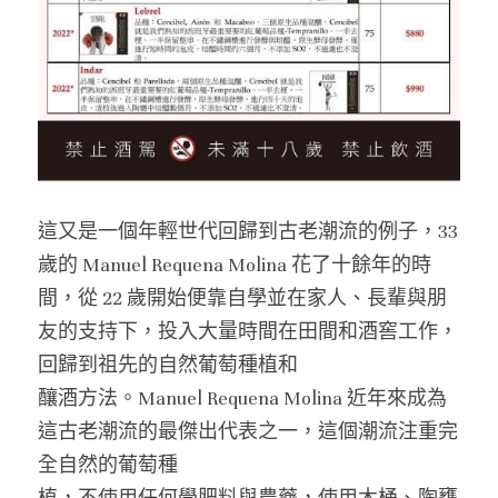
白酒 white wine
白酒 white wine
勃根地｜日常選酒
波爾多列級酒｜頂級珍藏
德國｜精選白酒
紅酒 red wine
紅酒 red wine
勃根地｜進階選酒
波爾多收藏級選酒
法國｜收藏級珍藏
波爾多列級酒｜常規
法國｜日常選酒
波爾多日常選酒
智利｜收藏級珍藏
智利｜日常選酒
這又是一個年輕世代回歸到古老潮流的例子，33 
歲的 Manuel Requena Molina 花了十餘年的時
美國｜日常選酒
間，從 22 歲開始便靠自學並在家人、長輩與朋
澳洲 ｜日常選酒
友的支持下，投入大量時間在田間和酒窖工作，
回歸到祖先的自然葡萄種植和
澳洲 ｜收藏級珍藏
釀酒方法。Manuel Requena Molina 近年來成為
阿根廷｜日常選酒
這古老潮流的最傑出代表之一，這個潮流注重完
全自然的葡萄種
阿根廷｜收藏級珍藏