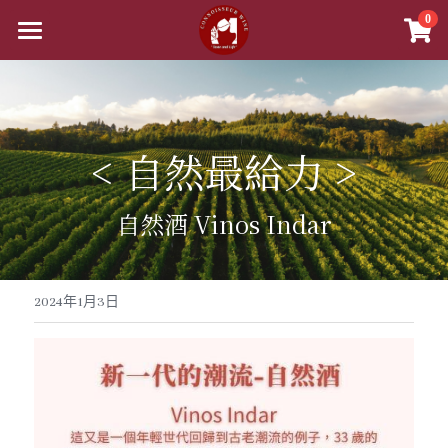
×
0
商品分類
首頁
精選白酒 white wine
商品
紅酒 red wine
< 自然最給力 >
舊世界
所有商品分類
白酒 white wine
甜酒
新世界
法國
自然酒 Vinos Indar
波爾多日常選酒
黎巴嫩 Lebanon
勃根地
法國｜日常選酒
香檳氣泡酒
美國
波爾多收藏級選酒
美國U.S.A
紅酒 red wine
波爾多
法國｜收藏級珍藏
勃根地｜日常選酒
智利
美國｜日常選酒
聯絡我們
香檳｜日常選酒
2024年1月3日
波爾多列級酒｜頂級珍藏
匈牙利 Hungary
白酒 white wine
美國｜頂級膜拜酒
西班牙
勃根地｜進階選酒
波爾多列級酒｜常規
阿根廷
美國｜進階選酒
智利｜日常選酒
香檳｜進階選酒
VIP快訊
勃根地｜進階選酒
阿根廷 Argentina
美國｜進階選酒
精選白酒 white wine
德國
勃根地｜收藏級珍藏
波爾多列級酒｜頂級珍藏
西班牙｜日常選酒
澳洲
美國｜頂級膜拜酒
智利｜進階選酒
阿根廷｜日常選酒
香檳｜收藏級珍藏
搜索
勃根地｜收藏級珍藏
紐西蘭 New Zealand
美國｜日常選酒
阿根廷｜收藏級珍藏
義大利
波爾多｜日常
西班牙｜收藏級珍藏
德國｜精選白酒
黎巴嫩
阿根廷｜進階選酒
澳洲｜日常選酒