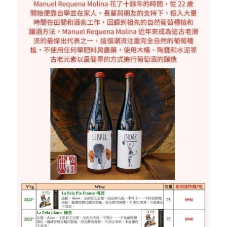
香檳｜日常選酒
澳洲 Australia
紅酒 red wine
阿根廷｜日常選酒
紐西蘭｜日常選酒
匈牙利
波爾多｜收藏級
德國｜精選紅酒
義大利｜日常選酒
澳洲｜收藏級珍藏
黎巴嫩｜精選白酒
香檳｜進階選酒
智利 Chile
白酒 white wine
紅酒 red wine
白酒 white wine
澳洲 ｜收藏級珍藏
義大利｜進階選酒
匈牙利｜甜酒
黎巴嫩｜精選紅酒
香檳｜收藏級珍藏
德國 Germany
白酒 white wine
澳洲 ｜日常選酒
智利｜收藏級珍藏
義大利｜收藏級珍藏
義大利｜收藏級珍藏
西班牙 Spain
白酒 white wine
智利｜日常選酒
德國｜精選紅酒
義大利｜進階選酒
義大利 Italy
紅酒 red wine
紅酒 red wine
德國｜精選白酒
西班牙｜收藏級珍藏
義大利｜日常選酒
香檳champange
白酒 white wine
西班牙｜日常選酒
義大利｜日常選酒
法國 France
紅酒 red wine
義大利｜收藏級珍藏
香檳｜收藏級珍藏
西班牙｜日常選酒
勃艮第Bourgogne
義大利｜進階選酒
香檳｜進階選酒
法國｜日常選酒
西班牙｜收藏級珍藏
波爾多Bordeaux
氣泡酒 sparkling
香檳｜日常選酒
法國｜收藏級珍藏
勃根地｜收藏級珍藏
德國｜精選紅酒