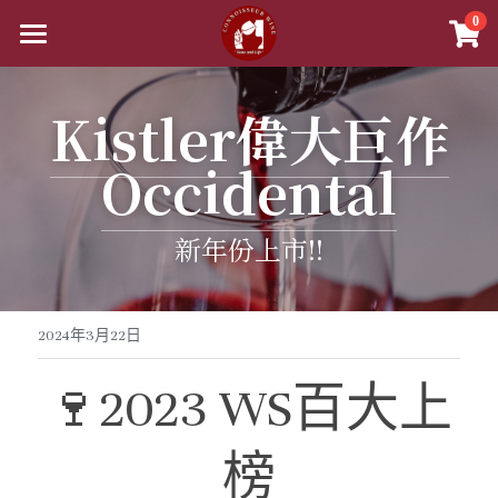
×
0
商品分類
首頁
Kistler偉大巨作
精選白酒 white wine
商品
Occidental
紅酒 red wine
舊世界
所有商品分類
白酒 white wine
甜酒
新世界
法國
新年份上市!!
波爾多日常選酒
黎巴嫩 Lebanon
勃根地
法國｜日常選酒
香檳氣泡酒
美國
波爾多收藏級選酒
美國U.S.A
紅酒 red wine
波爾多
法國｜收藏級珍藏
勃根地｜日常選酒
智利
美國｜日常選酒
聯絡我們
香檳｜日常選酒
2024年3月22日
波爾多列級酒｜頂級珍藏
匈牙利 Hungary
白酒 white wine
美國｜頂級膜拜酒
西班牙
勃根地｜進階選酒
波爾多列級酒｜常規
阿根廷
美國｜進階選酒
智利｜日常選酒
香檳｜進階選酒
VIP快訊
🍷2023 WS百大上
勃根地｜進階選酒
阿根廷 Argentina
美國｜進階選酒
精選白酒 white wine
德國
勃根地｜收藏級珍藏
波爾多列級酒｜頂級珍藏
西班牙｜日常選酒
澳洲
美國｜頂級膜拜酒
智利｜進階選酒
阿根廷｜日常選酒
香檳｜收藏級珍藏
搜索
榜
勃根地｜收藏級珍藏
紐西蘭 New Zealand
美國｜日常選酒
阿根廷｜收藏級珍藏
義大利
波爾多｜日常
西班牙｜收藏級珍藏
德國｜精選白酒
黎巴嫩
阿根廷｜進階選酒
澳洲｜日常選酒