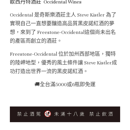
歐西丹特酒莊  Occidental Wines 
美國｜進階選酒
Occidental 是奇斯樂酒莊主人 Steve Kistler 為了
美國｜頂級膜拜酒
實現自己一直想要釀造高品質黑皮諾紅酒的夢
想，來到了 Freestone-Occidental這個尚未出名
的產區而創立的酒莊。
Freestone-Occidental 位於加州西部地區，獨特
的陸岬地型，優秀的風土條件讓 Steve Kistler成
功打造出世界一流的黑皮諾紅酒。
🚚全台滿5000或6瓶即免運