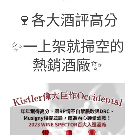
香檳｜日常選酒
澳洲 Australia
紅酒 red wine
阿根廷｜日常選酒
紐西蘭｜日常選酒
匈牙利
波爾多｜收藏級
德國｜精選紅酒
義大利｜日常選酒
澳洲｜收藏級珍藏
黎巴嫩｜精選白酒
🍷各大酒評高分
香檳｜進階選酒
智利 Chile
白酒 white wine
紅酒 red wine
白酒 white wine
澳洲 ｜收藏級珍藏
義大利｜進階選酒
匈牙利｜甜酒
黎巴嫩｜精選紅酒
香檳｜收藏級珍藏
德國 Germany
白酒 white wine
澳洲 ｜日常選酒
智利｜收藏級珍藏
義大利｜收藏級珍藏
✨一上架就掃空的
義大利｜收藏級珍藏
西班牙 Spain
白酒 white wine
智利｜日常選酒
德國｜精選紅酒
熱銷酒廠✨
義大利｜進階選酒
義大利 Italy
紅酒 red wine
紅酒 red wine
德國｜精選白酒
西班牙｜收藏級珍藏
義大利｜日常選酒
香檳champange
白酒 white wine
西班牙｜日常選酒
義大利｜日常選酒
法國 France
紅酒 red wine
義大利｜收藏級珍藏
香檳｜收藏級珍藏
西班牙｜日常選酒
勃艮第Bourgogne
義大利｜進階選酒
香檳｜進階選酒
法國｜日常選酒
西班牙｜收藏級珍藏
波爾多Bordeaux
氣泡酒 sparkling
香檳｜日常選酒
法國｜收藏級珍藏
勃根地｜收藏級珍藏
德國｜精選紅酒