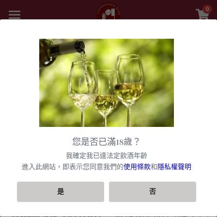
0
×
商品分類
首頁
精選白酒 white wine
商品
全部
甜酒
黎巴嫩 Lebanon
美國U.S.A
紅酒 red wine
舊世界
所有商品分類
白酒 white wine
甜酒
新世界
法國
波爾多日常選酒
黎巴嫩 Lebanon
勃根地
法國｜日常選酒
香檳氣泡酒
美國
您是否已滿18歲？
波爾多收藏級選酒
美國U.S.A
紅酒 red wine
波爾多
法國｜收藏級珍藏
勃根地｜日常選酒
智利
美國｜日常選酒
聯絡我們
香檳｜日常選酒
我確定我已達法定飲酒年齡
匈牙利 Hungary
白酒 white wine
美國｜頂級膜拜酒
波爾多列級酒｜頂級珍藏
西班牙
勃根地｜進階選酒
波爾多列級酒｜常規
進入此網站，即表示您同意我們的
使用條款
和
隱私權聲明
阿根廷
美國｜進階選酒
智利｜日常選酒
香檳｜進階選酒
VIP快訊
阿根廷 Argentina
美國｜進階選酒
精選白酒 white wine
德國
勃根地｜收藏級珍藏
波爾多列級酒｜頂級珍藏
西班牙｜日常選酒
勃根地｜進階選酒
澳洲
美國｜頂級膜拜酒
智利｜進階選酒
阿根廷｜日常選酒
香檳｜收藏級珍藏
搜索
是
否
紐西蘭 New Zealand
美國｜日常選酒
阿根廷｜收藏級珍藏
CHILENSIS Cabernet
蒙帝斯酒莊阿法卡門
義大利
波爾多｜日常
西班牙｜收藏級珍藏
德國｜精選白酒
黎巴嫩
阿根廷｜進階選酒
澳洲｜日常選酒
勃根地｜收藏級珍藏