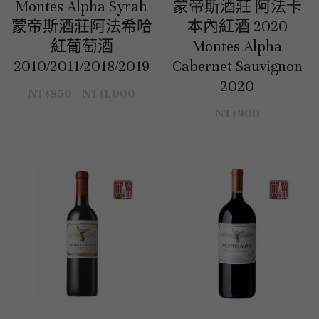
白酒 white wine
白酒 white wine
勃根地｜日常選酒
波爾多列級酒｜頂級珍藏
Montes Alpha Syrah
蒙帝斯酒莊 阿法卡
德國｜精選白酒
蒙帝斯酒莊阿法希哈
本內紅酒 2020
紅酒 red wine
紅酒 red wine
勃根地｜進階選酒
波爾多收藏級選酒
法國｜收藏級珍藏
紅葡萄酒
Montes Alpha
2010/2011/2018/2019
Cabernet Sauvignon
波爾多列級酒｜常規
法國｜日常選酒
2020
NT$850 - NT$1,000
波爾多日常選酒
智利｜收藏級珍藏
NT$900
智利｜日常選酒
美國｜日常選酒
澳洲 ｜日常選酒
澳洲 ｜收藏級珍藏
阿根廷｜日常選酒
阿根廷｜收藏級珍藏