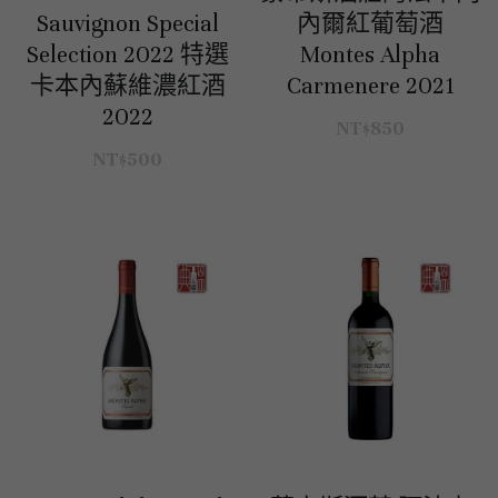
Sauvignon Special
內爾紅葡萄酒
澳洲 Australia
紅酒 red wine
阿根廷｜日常選酒
紐西蘭｜日常選酒
匈牙利
波爾多｜收藏級
德國｜精選紅酒
義大利｜日常選酒
澳洲｜收藏級珍藏
黎巴嫩｜精選白酒
香檳｜日常選酒
Selection 2022 特選
Montes Alpha
卡本內蘇維濃紅酒
Carmenere 2021
智利 Chile
白酒 white wine
紅酒 red wine
白酒 white wine
澳洲 ｜收藏級珍藏
義大利｜進階選酒
匈牙利｜甜酒
黎巴嫩｜精選紅酒
香檳｜進階選酒
2022
NT$850
德國 Germany
白酒 white wine
澳洲 ｜日常選酒
智利｜收藏級珍藏
義大利｜收藏級珍藏
香檳｜收藏級珍藏
NT$500
西班牙 Spain
白酒 white wine
智利｜日常選酒
德國｜精選紅酒
義大利｜收藏級珍藏
義大利 Italy
紅酒 red wine
紅酒 red wine
德國｜精選白酒
西班牙｜收藏級珍藏
義大利｜進階選酒
香檳champange
白酒 white wine
西班牙｜日常選酒
義大利｜日常選酒
義大利｜日常選酒
法國 France
紅酒 red wine
義大利｜收藏級珍藏
香檳｜收藏級珍藏
西班牙｜日常選酒
勃艮第Bourgogne
義大利｜進階選酒
香檳｜進階選酒
法國｜日常選酒
西班牙｜收藏級珍藏
波爾多Bordeaux
氣泡酒 sparkling
香檳｜日常選酒
法國｜收藏級珍藏
勃根地｜收藏級珍藏
德國｜精選紅酒