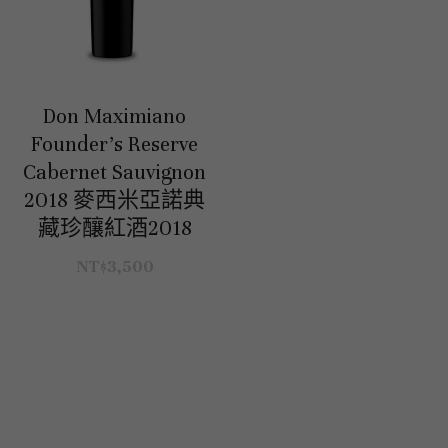
Don Maximiano
Founder's Reserve
Cabernet Sauvignon
2018 麥西米亞諾典
藏珍釀紅酒2018
NT$3,500