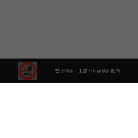
禁止酒駕・未滿十八歲請勿飲酒
主頁
聯系我們
聯系我們
地址
0423763632
a2061588@ms25.hinet.net