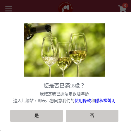
0
×
商品分類
首頁
精選白酒 white wine
返回
商品
紅酒 red wine
舊世界
所有商品分類
白酒 white wine
甜酒
新世界
法國
波爾多日常選酒
黎巴嫩 Lebanon
勃根地
法國｜日常選酒
香檳氣泡酒
美國
您是否已滿18歲？
波爾多收藏級選酒
美國U.S.A
紅酒 red wine
波爾多
法國｜收藏級珍藏
勃根地｜日常選酒
智利
美國｜日常選酒
聯絡我們
香檳｜日常選酒
我確定我已達法定飲酒年齡
匈牙利 Hungary
白酒 white wine
美國｜頂級膜拜酒
波爾多列級酒｜頂級珍藏
西班牙
勃根地｜進階選酒
波爾多列級酒｜常規
進入此網站，即表示您同意我們的
使用條款
和
隱私權聲明
阿根廷
美國｜進階選酒
智利｜日常選酒
香檳｜進階選酒
VIP快訊
阿根廷 Argentina
美國｜進階選酒
精選白酒 white wine
德國
勃根地｜收藏級珍藏
波爾多列級酒｜頂級珍藏
西班牙｜日常選酒
勃根地｜進階選酒
澳洲
美國｜頂級膜拜酒
智利｜進階選酒
阿根廷｜日常選酒
香檳｜收藏級珍藏
搜索
是
否
紐西蘭 New Zealand
美國｜日常選酒
阿根廷｜收藏級珍藏
義大利
波爾多｜日常
西班牙｜收藏級珍藏
德國｜精選白酒
黎巴嫩
阿根廷｜進階選酒
澳洲｜日常選酒
勃根地｜收藏級珍藏