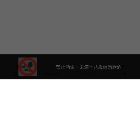
禁止酒駕・未滿十八歲請勿飲酒
主頁
聯系我們
聯系我們
地址
0423763632
a2061588@ms25.hinet.net