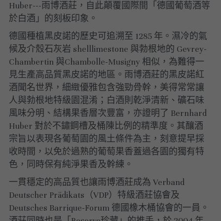
Huber---雨博酒莊，自此顛覆國際間「德國葡萄酒等
於白酒」的刻板印象。
德國種植黑皮諾的歷史可追溯至 1285 年。濕冷的氣
候及介殼石灰岩 shelllimestone 與勃根地的 Gevrey-
Chambertin 與Chambolle-Musigny 相似，為難得一
見生產高品質黑皮諾的地區。雨博酒莊的黑皮諾紅
酒聞名世界，細緻優雅包含強勁骨幹，美得常常讓
人與勃根地特級園混淆；白酒則乾淨清新、礦石味
風味分明、結構果香層次豐富，亦證明了 Bernhard 
Huber 對於不鏽鋼槽及桶陳比例的精準度。其釀酒
宗旨以表現各葡萄園的風土條件為主，刻意提早採
收時間，以免於過熟的葡萄果香蓋過各園的獨有特
色，同時保有純淨果香及幹練。
一貫穩定的高品質也讓雨博酒莊成為 Verband 
Deutscher Prädikats（VDP）特級酒莊協會及 
Deutsches Barrique-Forum 德國橡木桶協會的一員。
酒莊同時也是「Reserve珍藏」的推手，於 2004 年