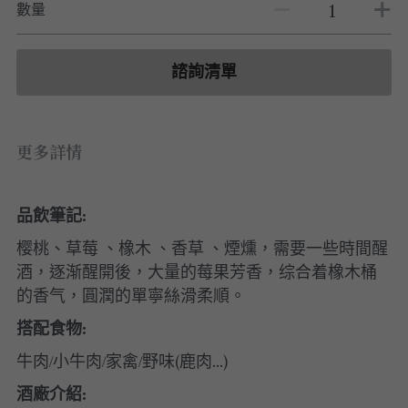
白酒 white wine
白酒 white wine
勃根地｜日常選酒
波爾多列級酒｜頂級珍藏
數量
德國｜精選白酒
紅酒 red wine
紅酒 red wine
勃根地｜進階選酒
波爾多收藏級選酒
法國｜收藏級珍藏
諮詢清單
波爾多列級酒｜常規
法國｜日常選酒
波爾多日常選酒
智利｜收藏級珍藏
更多詳情
智利｜日常選酒
品飲筆記:
美國｜日常選酒
樱桃、草莓 、橡木 、香草 、煙燻，需要一些時間醒
澳洲 ｜日常選酒
酒，逐渐醒開後，大量的莓果芳香，综合着橡木桶
的香气，圓潤的單寧絲滑柔順。
澳洲 ｜收藏級珍藏
搭配食物:
阿根廷｜日常選酒
牛肉/小牛肉/家禽/野味(鹿肉...)
酒廠介紹:
阿根廷｜收藏級珍藏