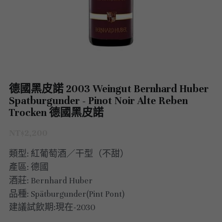
澳洲 Australia
紅酒 red wine
阿根廷｜日常選酒
紐西蘭｜日常選酒
匈牙利
波爾多｜收藏級
德國｜精選紅酒
義大利｜日常選酒
澳洲｜收藏級珍藏
黎巴嫩｜精選白酒
香檳｜日常選酒
智利 Chile
白酒 white wine
紅酒 red wine
白酒 white wine
澳洲 ｜收藏級珍藏
義大利｜進階選酒
匈牙利｜甜酒
黎巴嫩｜精選紅酒
香檳｜進階選酒
德國 Germany
白酒 white wine
澳洲 ｜日常選酒
智利｜收藏級珍藏
義大利｜收藏級珍藏
香檳｜收藏級珍藏
西班牙 Spain
白酒 white wine
智利｜日常選酒
德國｜精選紅酒
德國黑皮諾 2003 Weingut Bernhard Huber
義大利｜收藏級珍藏
Spatburgunder - Pinot Noir Alte Reben
義大利 Italy
紅酒 red wine
紅酒 red wine
德國｜精選白酒
西班牙｜收藏級珍藏
Trocken 德國黑皮諾
義大利｜進階選酒
香檳champange
白酒 white wine
西班牙｜日常選酒
義大利｜日常選酒
NT$2,200
義大利｜日常選酒
類型: 紅葡萄酒／干型（不甜）
法國 France
紅酒 red wine
義大利｜收藏級珍藏
香檳｜收藏級珍藏
西班牙｜日常選酒
產區: 德國
勃艮第Bourgogne
義大利｜進階選酒
香檳｜進階選酒
法國｜日常選酒
酒莊: Bernhard Huber
西班牙｜收藏級珍藏
品種: Spätburgunder(Pint Pont)
波爾多Bordeaux
氣泡酒 sparkling
香檳｜日常選酒
法國｜收藏級珍藏
勃根地｜收藏級珍藏
德國｜精選紅酒
建議試飲期:現在-2030