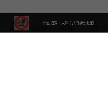
禁止酒駕・未滿十八歲請勿飲酒
主頁
聯系我們
聯系我們
地址
0423763632
a2061588@ms25.hinet.net
客服專線：
(04)2376-
3632
週一-週五：12:00～18:00
(國定例假日公休)