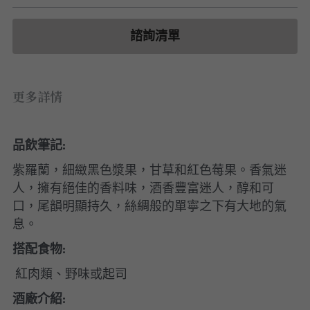
白酒 white wine
白酒 white wine
勃根地｜日常選酒
波爾多列級酒｜頂級珍藏
德國｜精選白酒
紅酒 red wine
紅酒 red wine
勃根地｜進階選酒
波爾多收藏級選酒
諮詢清單
法國｜收藏級珍藏
波爾多列級酒｜常規
法國｜日常選酒
更多詳情
波爾多日常選酒
智利｜收藏級珍藏
智利｜日常選酒
品飲筆記:
紫羅蘭，細緻黑色漿果，甘草和紅色莓果。香氣迷
美國｜日常選酒
人，擁有絕佳的香料味，酒香豐富迷人，醇和可
澳洲 ｜日常選酒
口，尾韻明顯持久，絲綢般的單寧之下有大地的氣
息。
澳洲 ｜收藏級珍藏
搭配食物:
阿根廷｜日常選酒
 紅肉類、野味或起司
酒廠介紹:
阿根廷｜收藏級珍藏