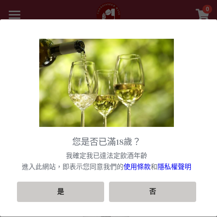
0
×
商品分類
首頁
精選白酒 white wine
返回
商品
紅酒 red wine
舊世界
所有商品分類
白酒 white wine
甜酒
新世界
法國
波爾多日常選酒
黎巴嫩 Lebanon
勃根地
法國｜日常選酒
香檳氣泡酒
美國
您是否已滿18歲？
波爾多收藏級選酒
美國U.S.A
紅酒 red wine
波爾多
法國｜收藏級珍藏
勃根地｜日常選酒
智利
美國｜日常選酒
聯絡我們
香檳｜日常選酒
我確定我已達法定飲酒年齡
匈牙利 Hungary
白酒 white wine
美國｜頂級膜拜酒
波爾多列級酒｜頂級珍藏
西班牙
勃根地｜進階選酒
波爾多列級酒｜常規
進入此網站，即表示您同意我們的
使用條款
和
隱私權聲明
阿根廷
美國｜進階選酒
智利｜日常選酒
香檳｜進階選酒
VIP快訊
阿根廷 Argentina
美國｜進階選酒
精選白酒 white wine
德國
勃根地｜收藏級珍藏
波爾多列級酒｜頂級珍藏
西班牙｜日常選酒
勃根地｜進階選酒
澳洲
美國｜頂級膜拜酒
智利｜進階選酒
阿根廷｜日常選酒
香檳｜收藏級珍藏
搜索
是
否
紐西蘭 New Zealand
美國｜日常選酒
阿根廷｜收藏級珍藏
義大利
波爾多｜日常
西班牙｜收藏級珍藏
德國｜精選白酒
黎巴嫩
阿根廷｜進階選酒
澳洲｜日常選酒
勃根地｜收藏級珍藏