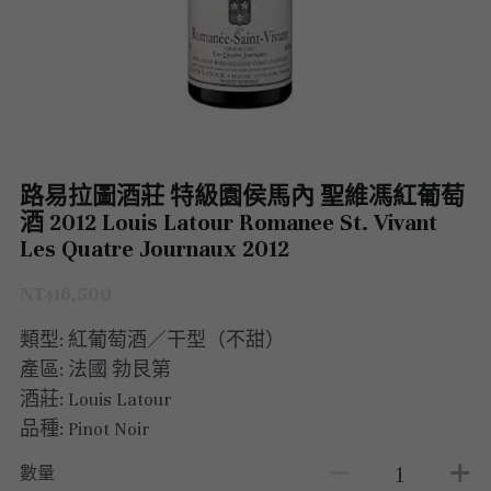
澳洲 Australia
紅酒 red wine
阿根廷｜日常選酒
紐西蘭｜日常選酒
匈牙利
波爾多｜收藏級
德國｜精選紅酒
義大利｜日常選酒
澳洲｜收藏級珍藏
黎巴嫩｜精選白酒
香檳｜日常選酒
智利 Chile
白酒 white wine
紅酒 red wine
白酒 white wine
澳洲 ｜收藏級珍藏
義大利｜進階選酒
匈牙利｜甜酒
黎巴嫩｜精選紅酒
香檳｜進階選酒
德國 Germany
白酒 white wine
澳洲 ｜日常選酒
智利｜收藏級珍藏
義大利｜收藏級珍藏
香檳｜收藏級珍藏
西班牙 Spain
白酒 white wine
智利｜日常選酒
德國｜精選紅酒
路易拉圖酒莊 特級園侯馬內 聖維馮紅葡萄
義大利｜收藏級珍藏
酒 2012 Louis Latour Romanee St. Vivant
義大利 Italy
紅酒 red wine
紅酒 red wine
德國｜精選白酒
西班牙｜收藏級珍藏
Les Quatre Journaux 2012
義大利｜進階選酒
香檳champange
白酒 white wine
西班牙｜日常選酒
義大利｜日常選酒
NT$16,500
義大利｜日常選酒
類型: 紅葡萄酒／干型（不甜）
法國 France
紅酒 red wine
義大利｜收藏級珍藏
香檳｜收藏級珍藏
西班牙｜日常選酒
產區: 法國 勃艮第
勃艮第Bourgogne
義大利｜進階選酒
香檳｜進階選酒
法國｜日常選酒
酒莊: Louis Latour
西班牙｜收藏級珍藏
品種: Pinot Noir
波爾多Bordeaux
氣泡酒 sparkling
香檳｜日常選酒
法國｜收藏級珍藏
勃根地｜收藏級珍藏
德國｜精選紅酒
數量