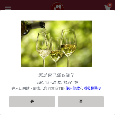
0
×
商品分類
首頁
精選白酒 white wine
返回
商品
紅酒 red wine
舊世界
所有商品分類
白酒 white wine
甜酒
新世界
法國
波爾多日常選酒
黎巴嫩 Lebanon
勃根地
法國｜日常選酒
香檳氣泡酒
美國
您是否已滿18歲？
波爾多收藏級選酒
美國U.S.A
紅酒 red wine
波爾多
法國｜收藏級珍藏
勃根地｜日常選酒
智利
美國｜日常選酒
聯絡我們
香檳｜日常選酒
我確定我已達法定飲酒年齡
匈牙利 Hungary
白酒 white wine
美國｜頂級膜拜酒
波爾多列級酒｜頂級珍藏
西班牙
勃根地｜進階選酒
波爾多列級酒｜常規
進入此網站，即表示您同意我們的
使用條款
和
隱私權聲明
阿根廷
美國｜進階選酒
智利｜日常選酒
香檳｜進階選酒
VIP快訊
阿根廷 Argentina
美國｜進階選酒
精選白酒 white wine
德國
勃根地｜收藏級珍藏
波爾多列級酒｜頂級珍藏
西班牙｜日常選酒
勃根地｜進階選酒
澳洲
美國｜頂級膜拜酒
智利｜進階選酒
阿根廷｜日常選酒
香檳｜收藏級珍藏
搜索
是
否
紐西蘭 New Zealand
美國｜日常選酒
阿根廷｜收藏級珍藏
義大利
波爾多｜日常
西班牙｜收藏級珍藏
德國｜精選白酒
黎巴嫩
阿根廷｜進階選酒
澳洲｜日常選酒
勃根地｜收藏級珍藏