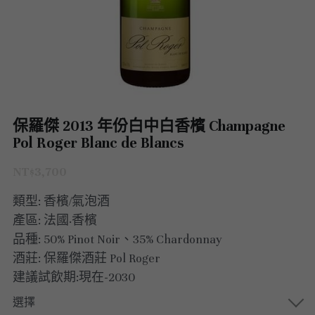
澳洲 Australia
紅酒 red wine
阿根廷｜日常選酒
紐西蘭｜日常選酒
匈牙利
波爾多｜收藏級
德國｜精選紅酒
義大利｜日常選酒
澳洲｜收藏級珍藏
黎巴嫩｜精選白酒
香檳｜日常選酒
智利 Chile
白酒 white wine
紅酒 red wine
白酒 white wine
澳洲 ｜收藏級珍藏
義大利｜進階選酒
匈牙利｜甜酒
黎巴嫩｜精選紅酒
香檳｜進階選酒
德國 Germany
白酒 white wine
澳洲 ｜日常選酒
智利｜收藏級珍藏
義大利｜收藏級珍藏
香檳｜收藏級珍藏
西班牙 Spain
白酒 white wine
智利｜日常選酒
德國｜精選紅酒
保羅傑 2013 年份白中白香檳 Champagne
義大利｜收藏級珍藏
Pol Roger Blanc de Blancs
義大利 Italy
紅酒 red wine
紅酒 red wine
德國｜精選白酒
西班牙｜收藏級珍藏
義大利｜進階選酒
NT$3,700
香檳champange
白酒 white wine
西班牙｜日常選酒
義大利｜日常選酒
義大利｜日常選酒
類型: 香檳/氣泡酒
法國 France
紅酒 red wine
義大利｜收藏級珍藏
香檳｜收藏級珍藏
產區: 法國·香檳
西班牙｜日常選酒
品種: 50% Pinot Noir、35% Chardonnay
勃艮第Bourgogne
義大利｜進階選酒
香檳｜進階選酒
法國｜日常選酒
酒莊: 保羅傑酒莊 Pol Roger
西班牙｜收藏級珍藏
建議試飲期:現在-2030
波爾多Bordeaux
氣泡酒 sparkling
香檳｜日常選酒
法國｜收藏級珍藏
勃根地｜收藏級珍藏
德國｜精選紅酒
選擇