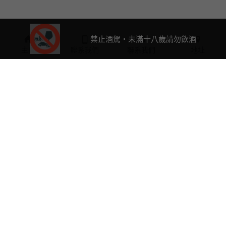
禁止酒駕・未滿十八歲請勿飲酒
主頁
聯系我們
聯系我們
地址
0423763632
a2061588@ms25.hinet.net
客服專線：
(04)2376-
3632
週一-週五：12:00～18:00
(國定例假日公休)