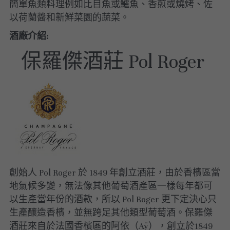
簡單魚類料理例如比目魚或鱸魚、香煎或燒烤、佐
以荷蘭醬和新鮮菜園的蔬菜。
美國｜進階選酒
酒廠介紹:
美國｜頂級膜拜酒
保羅傑酒莊 Pol Roger 
創始人 Pol Roger 於 1849 年創立酒莊，由於香檳區當
地氣候多變，無法像其他葡萄酒產區一樣每年都可
以生產當年份的酒款，所以 Pol Roger 更下定決心只
生產釀造香檳，並無跨足其他類型葡萄酒。保羅傑
酒莊來自於法國香檳區的阿依（Aÿ），創立於1849