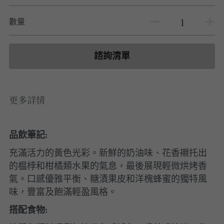
白酒 white wine
白酒 white wine
勃根地｜日常選酒
波爾多列級酒｜頂級珍藏
德國｜精選白酒
數量
紅酒 red wine
紅酒 red wine
勃根地｜進階選酒
波爾多收藏級選酒
法國｜收藏級珍藏
波爾多列級酒｜常規
法國｜日常選酒
諮詢清單
波爾多日常選酒
智利｜收藏級珍藏
更多詳情
智利｜日常選酒
美國｜日常選酒
品飲筆記:
澳洲 ｜日常選酒
充滿活力的黃色光彩。新鮮的奶油味、花香襯托出
的榅桲和柑橘類水果的氣息，最後展現輕微烘烤香
澳洲 ｜收藏級珍藏
氣。口感優雅平衡、糖漬果皮和洋槐蜂蜜的獨特風
味，豐富及飽滿輕盈風格。
阿根廷｜日常選酒
搭配食物:
阿根廷｜收藏級珍藏