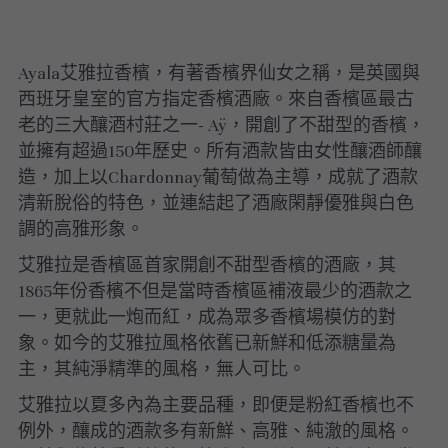
Ayala艾雅拉香檳，有著香檳界仙女之稱，是英國與
西班牙皇室的官方指定香檳酒廠。來自香檳區最古
老的三大釀酒村莊之一- Aÿ，開創了不甜型的香檳，
並擁有超過150年歷史。所有酒款皆由女性釀酒師釀
造，加上以Chardonnay葡萄做為主導，成就了酒款
清新脫俗的特色，並連結起了酒廠閑靜優雅與白色
調的高雅形象。
艾雅拉是香檳區首家開創不甜型香檳的酒廠，其
1865年份香檳不但是當時香檳區補液最少的酒款之
一，更就此一炮而紅，成為眾多香檳場模仿的對
象。如今的艾雅拉風格依舊已新鮮和低添糖量為
主，其純淨精準的風格，無人可比。
艾雅拉以夏多內為主要品種，即便是粉紅香檳也不
例外，釀成的酒款多有新鮮、高雅、純澈的風格。