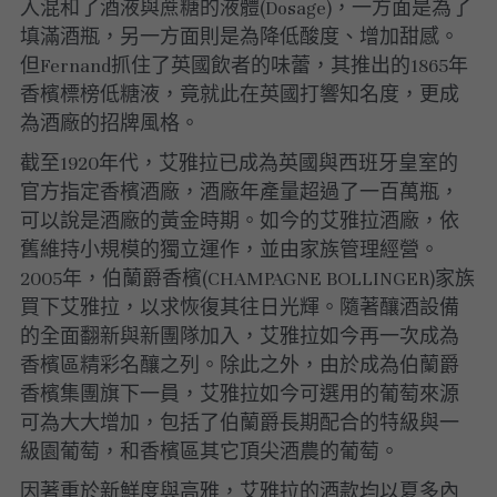
入混和了酒液與蔗糖的液體(Dosage)，一方面是為了
填滿酒瓶，另一方面則是為降低酸度、增加甜感。
但Fernand抓住了英國飲者的味蕾，其推出的1865年
香檳標榜低糖液，竟就此在英國打響知名度，更成
為酒廠的招牌風格。
截至1920年代，艾雅拉已成為英國與西班牙皇室的
官方指定香檳酒廠，酒廠年產量超過了一百萬瓶，
可以說是酒廠的黃金時期。如今的艾雅拉酒廠，依
舊維持小規模的獨立運作，並由家族管理經營。
2005年，伯蘭爵香檳(CHAMPAGNE BOLLINGER)家族
買下艾雅拉，以求恢復其往日光輝。隨著釀酒設備
的全面翻新與新團隊加入，艾雅拉如今再一次成為
香檳區精彩名釀之列。除此之外，由於成為伯蘭爵
香檳集團旗下一員，艾雅拉如今可選用的葡萄來源
可為大大增加，包括了伯蘭爵長期配合的特級與一
級園葡萄，和香檳區其它頂尖酒農的葡萄。
因著重於新鮮度與高雅，艾雅拉的酒款均以夏多內