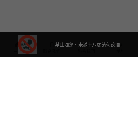
禁止酒駕・未滿十八歲請勿飲酒
主頁
聯系我們
聯系我們
地址
0423763632
a2061588@ms25.hinet.net
客服專線：
(04)2376-
3632
週一-週五：12:00～18:00
(國定例假日公休)