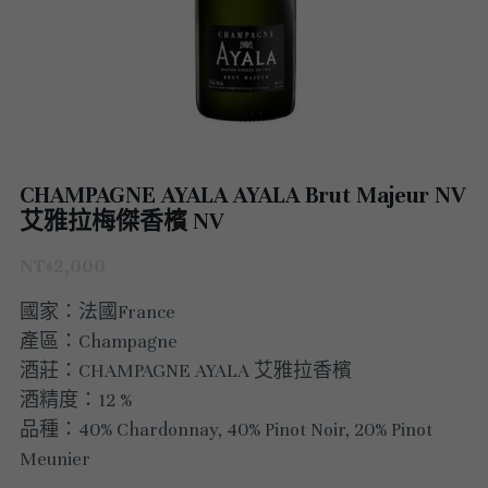
澳洲 Australia
紅酒 red wine
阿根廷｜日常選酒
紐西蘭｜日常選酒
匈牙利
波爾多｜收藏級
德國｜精選紅酒
義大利｜日常選酒
澳洲｜收藏級珍藏
黎巴嫩｜精選白酒
香檳｜日常選酒
智利 Chile
白酒 white wine
紅酒 red wine
白酒 white wine
澳洲 ｜收藏級珍藏
義大利｜進階選酒
匈牙利｜甜酒
黎巴嫩｜精選紅酒
香檳｜進階選酒
德國 Germany
白酒 white wine
澳洲 ｜日常選酒
智利｜收藏級珍藏
義大利｜收藏級珍藏
香檳｜收藏級珍藏
西班牙 Spain
白酒 white wine
智利｜日常選酒
德國｜精選紅酒
CHAMPAGNE AYALA AYALA Brut Majeur NV
義大利｜收藏級珍藏
艾雅拉梅傑香檳 NV
義大利 Italy
紅酒 red wine
紅酒 red wine
德國｜精選白酒
西班牙｜收藏級珍藏
義大利｜進階選酒
NT$2,000
香檳champange
白酒 white wine
西班牙｜日常選酒
義大利｜日常選酒
義大利｜日常選酒
國家：法國France
法國 France
紅酒 red wine
義大利｜收藏級珍藏
香檳｜收藏級珍藏
產區：Champagne
西班牙｜日常選酒
酒莊：CHAMPAGNE AYALA 艾雅拉香檳
勃艮第Bourgogne
義大利｜進階選酒
香檳｜進階選酒
法國｜日常選酒
酒精度：12 %
西班牙｜收藏級珍藏
品種：40% Chardonnay, 40% Pinot Noir, 20% Pinot
波爾多Bordeaux
氣泡酒 sparkling
香檳｜日常選酒
法國｜收藏級珍藏
勃根地｜收藏級珍藏
德國｜精選紅酒
Meunier