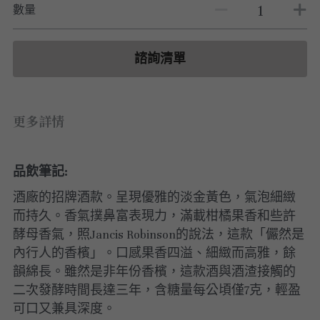
白酒 white wine
白酒 white wine
勃根地｜日常選酒
波爾多列級酒｜頂級珍藏
數量
德國｜精選白酒
紅酒 red wine
紅酒 red wine
勃根地｜進階選酒
波爾多收藏級選酒
法國｜收藏級珍藏
諮詢清單
波爾多列級酒｜常規
法國｜日常選酒
波爾多日常選酒
智利｜收藏級珍藏
更多詳情
智利｜日常選酒
品飲筆記:
美國｜日常選酒
酒廠的招牌酒款。呈現優雅的淡金黃色，氣泡細緻
澳洲 ｜日常選酒
而持久。香氣撲鼻富表現力，滿載柑橘果香和些許
酵母香氣，照Jancis Robinson的說法，這款「儼然是
澳洲 ｜收藏級珍藏
內行人的香檳」。口感果香四溢、細緻而高雅，餘
韻綿長。雖然是非年份香檳，這款酒與酒渣接觸的
阿根廷｜日常選酒
二次發酵時間長達三年，含糖量每公頃僅7克，輕盈
可口又兼具深度。
阿根廷｜收藏級珍藏