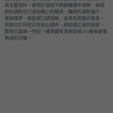
為主要原料。葡萄於溫控不銹鋼桶槽中發酵，裝瓶
前的酒款也只添加極少的補液，釀成的酒款偏干、
風味精準、香氣與口感細緻，並具有高雅的氣質。
而其位於阿依石灰岩山坡內、綿延兩公里的酒窖，
歷時已超過一世紀，裡頭藏有酒廠超過250萬瓶緩慢
熟成的珍釀。