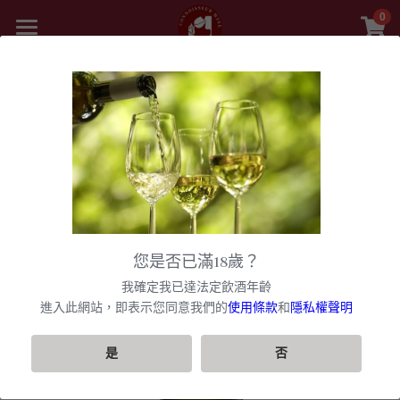
0
×
商品分類
首頁
精選白酒 white wine
返回
商品
紅酒 red wine
舊世界
所有商品分類
白酒 white wine
甜酒
新世界
法國
波爾多日常選酒
黎巴嫩 Lebanon
勃根地
法國｜日常選酒
香檳氣泡酒
美國
您是否已滿18歲？
波爾多收藏級選酒
美國U.S.A
紅酒 red wine
波爾多
法國｜收藏級珍藏
勃根地｜日常選酒
智利
美國｜日常選酒
聯絡我們
香檳｜日常選酒
我確定我已達法定飲酒年齡
匈牙利 Hungary
白酒 white wine
美國｜頂級膜拜酒
波爾多列級酒｜頂級珍藏
西班牙
勃根地｜進階選酒
波爾多列級酒｜常規
進入此網站，即表示您同意我們的
使用條款
和
隱私權聲明
阿根廷
美國｜進階選酒
智利｜日常選酒
香檳｜進階選酒
VIP快訊
阿根廷 Argentina
美國｜進階選酒
精選白酒 white wine
德國
勃根地｜收藏級珍藏
波爾多列級酒｜頂級珍藏
西班牙｜日常選酒
勃根地｜進階選酒
澳洲
美國｜頂級膜拜酒
智利｜進階選酒
阿根廷｜日常選酒
香檳｜收藏級珍藏
搜索
是
否
紐西蘭 New Zealand
美國｜日常選酒
阿根廷｜收藏級珍藏
義大利
波爾多｜日常
西班牙｜收藏級珍藏
德國｜精選白酒
黎巴嫩
阿根廷｜進階選酒
澳洲｜日常選酒
勃根地｜收藏級珍藏