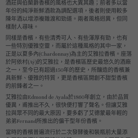
酒莊與伯蘭爵香檳的風格也大異其趣；前者多以當
年份的純淨新鮮酒款為調配選項，後者則使用較多
陳年酒以增添複雜渡和勁道。兩者風格迥異，但同
樣耐人尋味。
同樣是香檳，有些清秀可人、有些渾厚有勁，也有
一些特別優雅空靈，而屬於這種風格的其中一家，
正是以夏多內(Chardonnay)為主的艾雅拉香檳。座落
於阿依村(Aÿ)的艾雅拉，是香檳區歷史最悠久的酒廠
之一，至今已有超過150年的歷史，所釀造的香檳兼
具新鮮、優雅的特質，更是香檳區開創不甜型香檳
的前鋒者之一。
艾雅拉由Edmond de Ayala於1860年創立，由於品質
優異，甫推出不久，很快便打響了聲名。但讓艾雅
拉與眾不同的最大原因，要多虧了艾德蒙最年輕的
弟弟Fernand所推出的偏干型年份香檳。
當時的香檳普遍流行於二次發酵後和裝瓶前大量添