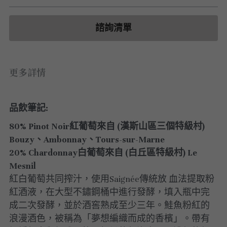
白酒 white wine
白酒 white wine
勃根地｜日常選酒
波爾多列級酒｜頂級珍藏
德國｜精選白酒
紅酒 red wine
紅酒 red wine
勃根地｜進階選酒
波爾多收藏級選酒
諮詢清單
法國｜收藏級珍藏
波爾多列級酒｜常規
法國｜日常選酒
更多詳情
波爾多日常選酒
智利｜收藏級珍藏
智利｜日常選酒
品飲筆記:
80% Pinot Noir紅葡萄來自 (漢斯山區三個特級村) 
美國｜日常選酒
Bouzy、Ambonnay、Tours-sur-Marne
澳洲 ｜日常選酒
20% Chardonnay白葡萄來自 (白丘區特級村) Le 
Mesnil
澳洲 ｜收藏級珍藏
紅白葡萄共同搾汁，使用Saignée傳統放 血法提取粉
紅酒液，在大型不鏽鋼桶中進行發酵，填入瓶中完
阿根廷｜日常選酒
成二次發酵，並於酒窖熟成至少三年。鮭魚粉紅的
浪漫酒色，被稱為「夢想編織而成的香檳」。帶有
阿根廷｜收藏級珍藏