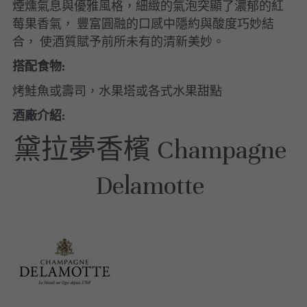
煙燻氣息與優雅風格，細緻的氣泡突顯了濃郁的紅
莓果香氣， 豐富圓融的口感中隱約與酸度巧妙結
美國｜進階選酒
合， 使酒質賦予前所未有的清新美妙。
美國｜頂級膜拜酒
搭配食物:
烤鮭魚或壽司，水果塔或各式水果甜點
酒廠介紹:
黛拉夢香檳 Champagne 
Delamotte 