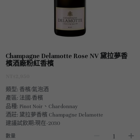
澳洲 Australia
紅酒 red wine
阿根廷｜日常選酒
紐西蘭｜日常選酒
匈牙利
波爾多｜收藏級
德國｜精選紅酒
義大利｜日常選酒
澳洲｜收藏級珍藏
黎巴嫩｜精選白酒
香檳｜日常選酒
智利 Chile
白酒 white wine
紅酒 red wine
白酒 white wine
澳洲 ｜收藏級珍藏
義大利｜進階選酒
匈牙利｜甜酒
黎巴嫩｜精選紅酒
香檳｜進階選酒
德國 Germany
白酒 white wine
澳洲 ｜日常選酒
智利｜收藏級珍藏
義大利｜收藏級珍藏
香檳｜收藏級珍藏
西班牙 Spain
白酒 white wine
智利｜日常選酒
德國｜精選紅酒
Champagne Delamotte Rose NV 黛拉夢香
義大利｜收藏級珍藏
檳酒廠粉紅香檳
義大利 Italy
紅酒 red wine
紅酒 red wine
德國｜精選白酒
西班牙｜收藏級珍藏
義大利｜進階選酒
NT$2,950
香檳champange
白酒 white wine
西班牙｜日常選酒
義大利｜日常選酒
義大利｜日常選酒
類型: 香檳/氣泡酒
法國 France
紅酒 red wine
義大利｜收藏級珍藏
香檳｜收藏級珍藏
產區: 法國·香檳
西班牙｜日常選酒
品種: Pinot Noir、Chardonnay
勃艮第Bourgogne
義大利｜進階選酒
香檳｜進階選酒
法國｜日常選酒
酒莊: 黛拉夢香檳 Champagne Delamotte
西班牙｜收藏級珍藏
建議試飲期:現在-2030
波爾多Bordeaux
氣泡酒 sparkling
香檳｜日常選酒
法國｜收藏級珍藏
勃根地｜收藏級珍藏
德國｜精選紅酒
數量