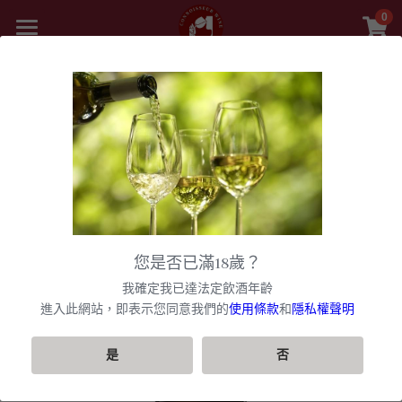
0
×
商品分類
首頁
精選白酒 white wine
返回
商品
紅酒 red wine
舊世界
所有商品分類
白酒 white wine
甜酒
新世界
法國
波爾多日常選酒
黎巴嫩 Lebanon
勃根地
法國｜日常選酒
香檳氣泡酒
美國
您是否已滿18歲？
波爾多收藏級選酒
美國U.S.A
紅酒 red wine
波爾多
法國｜收藏級珍藏
勃根地｜日常選酒
智利
美國｜日常選酒
聯絡我們
香檳｜日常選酒
我確定我已達法定飲酒年齡
匈牙利 Hungary
白酒 white wine
美國｜頂級膜拜酒
波爾多列級酒｜頂級珍藏
西班牙
勃根地｜進階選酒
波爾多列級酒｜常規
進入此網站，即表示您同意我們的
使用條款
和
隱私權聲明
阿根廷
美國｜進階選酒
智利｜日常選酒
香檳｜進階選酒
VIP快訊
阿根廷 Argentina
美國｜進階選酒
精選白酒 white wine
德國
勃根地｜收藏級珍藏
波爾多列級酒｜頂級珍藏
西班牙｜日常選酒
勃根地｜進階選酒
澳洲
美國｜頂級膜拜酒
智利｜進階選酒
阿根廷｜日常選酒
香檳｜收藏級珍藏
搜索
是
否
紐西蘭 New Zealand
美國｜日常選酒
阿根廷｜收藏級珍藏
義大利
波爾多｜日常
西班牙｜收藏級珍藏
德國｜精選白酒
黎巴嫩
阿根廷｜進階選酒
澳洲｜日常選酒
勃根地｜收藏級珍藏