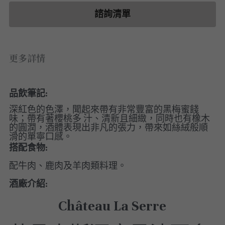
白酒 white wine
白酒 white wine
勃根地｜日常選酒
波爾多列級酒｜頂級珍藏
德國｜精選白酒
諮詢清單
紅酒 red wine
紅酒 red wine
勃根地｜進階選酒
波爾多收藏級選酒
法國｜收藏級珍藏
波爾多列級酒｜常規
法國｜日常選酒
更多詳情
波爾多日常選酒
智利｜收藏級珍藏
品飲筆記:
智利｜日常選酒
深紅色的色澤，聞起來帶有非常豐富的黑梅蜜餞
味；帶有著櫻桃多 汁、清新且細緻，同時也有橡木
美國｜日常選酒
的圓潤，酒體表現出非凡的張力，帶來如絲絨般順
滑的單寧口感。
搭配食物:
澳洲 ｜日常選酒
配牛肉、鹿肉及羊肉類料理。
澳洲 ｜收藏級珍藏
酒廠介紹:
阿根廷｜日常選酒
Château La Serre
阿根廷｜收藏級珍藏