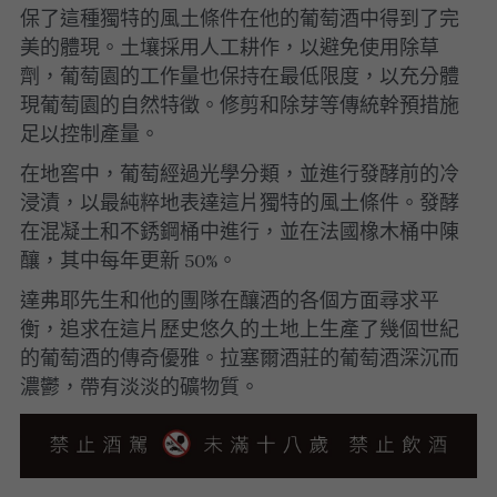
保了這種獨特的風土條件在他的葡萄酒中得到了完
美的體現。
土壤採用人工耕作，以避免使用除草
劑，葡萄園的工作量也保持在最低限度，以充分體
現葡萄園的自然特徵。
修剪和除芽等傳統幹預措施
足以控制產量。
在地窖中，葡萄經過光學分類，並進行發酵前的冷
浸漬，以最純粹地表達這片獨特的風土條件。
發酵
在混凝土和不銹鋼桶中進行，並在法國橡木桶中陳
釀，其中每年更新 50%。 
達弗耶先生和他的團隊在釀酒的各個方面尋求平
衡，追求在這片歷史悠久的土地上生產了幾個世紀
的葡萄酒的傳奇優雅。
拉塞爾酒莊的葡萄酒深沉而
濃鬱，帶有淡淡的礦物質。