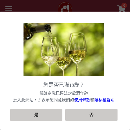
0
×
商品分類
首頁
精選白酒 white wine
返回
商品
紅酒 red wine
舊世界
所有商品分類
白酒 white wine
甜酒
新世界
法國
波爾多日常選酒
黎巴嫩 Lebanon
勃根地
法國｜日常選酒
香檳氣泡酒
美國
您是否已滿18歲？
波爾多收藏級選酒
美國U.S.A
紅酒 red wine
波爾多
法國｜收藏級珍藏
勃根地｜日常選酒
智利
美國｜日常選酒
聯絡我們
香檳｜日常選酒
我確定我已達法定飲酒年齡
匈牙利 Hungary
白酒 white wine
美國｜頂級膜拜酒
波爾多列級酒｜頂級珍藏
西班牙
勃根地｜進階選酒
波爾多列級酒｜常規
進入此網站，即表示您同意我們的
使用條款
和
隱私權聲明
阿根廷
美國｜進階選酒
智利｜日常選酒
香檳｜進階選酒
VIP快訊
阿根廷 Argentina
美國｜進階選酒
精選白酒 white wine
德國
勃根地｜收藏級珍藏
波爾多列級酒｜頂級珍藏
西班牙｜日常選酒
勃根地｜進階選酒
澳洲
美國｜頂級膜拜酒
智利｜進階選酒
阿根廷｜日常選酒
香檳｜收藏級珍藏
搜索
是
否
紐西蘭 New Zealand
美國｜日常選酒
阿根廷｜收藏級珍藏
義大利
波爾多｜日常
西班牙｜收藏級珍藏
德國｜精選白酒
黎巴嫩
阿根廷｜進階選酒
澳洲｜日常選酒
勃根地｜收藏級珍藏