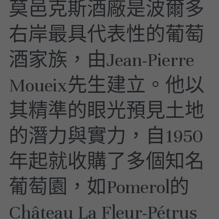
莫邑克斯酒廠是波爾多
美國｜進階選酒
右岸最具代表性的葡萄
美國｜頂級膜拜酒
酒家族，由Jean-Pierre 
Moueix先生建立。他以
其精準的眼光預見土地
的潛力與實力，自1950
年起就收購了多個知名
葡萄園，如Pomerol的
Château La Fleur-Pétrus