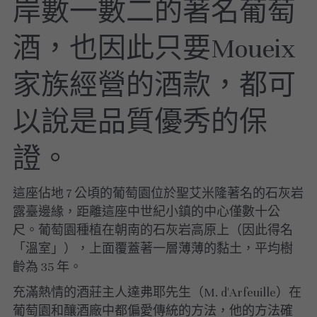
岸數一數二的著名葡萄
酒，也因此只要Moueix
家族經營的酒款，都可
以說是品質優秀的保
證。
這座佔地 7 公頃的葡萄園位於聖艾米隆著名的石灰岩
露臺邊緣，距離這座中世紀小鎮的中心僅數十公
尺。
葡萄園種植在朝南的石灰岩高原上（因此得名
「溫室」），上面覆蓋著一層薄薄的黏土，平均樹
齡為 35 年。
充滿熱情的酒莊主人達弗耶先生（M. d'Arfeuille）在
葡萄園和釀酒廠中都偏愛傳統的方法，他的方法確