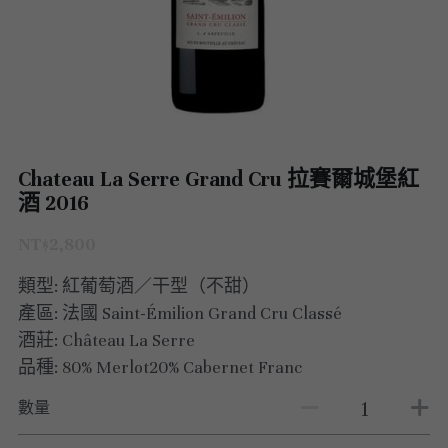
澳洲 Australia
紅酒 red wine
阿根廷｜日常選酒
紐西蘭｜日常選酒
匈牙利
波爾多｜收藏級
德國｜精選紅酒
義大利｜日常選酒
澳洲｜收藏級珍藏
黎巴嫩｜精選白酒
香檳｜日常選酒
智利 Chile
白酒 white wine
紅酒 red wine
白酒 white wine
澳洲 ｜收藏級珍藏
義大利｜進階選酒
匈牙利｜甜酒
黎巴嫩｜精選紅酒
香檳｜進階選酒
德國 Germany
白酒 white wine
澳洲 ｜日常選酒
智利｜收藏級珍藏
義大利｜收藏級珍藏
香檳｜收藏級珍藏
西班牙 Spain
白酒 white wine
智利｜日常選酒
德國｜精選紅酒
Chateau La Serre Grand Cru 拉賽爾城堡紅
義大利｜收藏級珍藏
酒 2016
義大利 Italy
紅酒 red wine
紅酒 red wine
德國｜精選白酒
西班牙｜收藏級珍藏
義大利｜進階選酒
NT$2,800
香檳champange
白酒 white wine
西班牙｜日常選酒
義大利｜日常選酒
義大利｜日常選酒
類型: 紅葡萄酒／干型（不甜）
法國 France
紅酒 red wine
義大利｜收藏級珍藏
香檳｜收藏級珍藏
產區: 法國 Saint-Émilion Grand Cru Classé
西班牙｜日常選酒
酒莊: Château La Serre
勃艮第Bourgogne
義大利｜進階選酒
香檳｜進階選酒
法國｜日常選酒
品種: 80% Merlot20% Cabernet Franc
西班牙｜收藏級珍藏
波爾多Bordeaux
氣泡酒 sparkling
香檳｜日常選酒
法國｜收藏級珍藏
勃根地｜收藏級珍藏
數量
德國｜精選紅酒