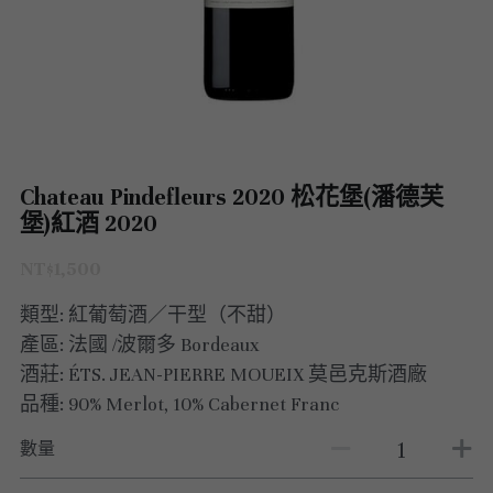
澳洲 Australia
紅酒 red wine
阿根廷｜日常選酒
紐西蘭｜日常選酒
匈牙利
波爾多｜收藏級
德國｜精選紅酒
義大利｜日常選酒
澳洲｜收藏級珍藏
黎巴嫩｜精選白酒
香檳｜日常選酒
智利 Chile
白酒 white wine
紅酒 red wine
白酒 white wine
澳洲 ｜收藏級珍藏
義大利｜進階選酒
匈牙利｜甜酒
黎巴嫩｜精選紅酒
香檳｜進階選酒
德國 Germany
白酒 white wine
澳洲 ｜日常選酒
智利｜收藏級珍藏
義大利｜收藏級珍藏
香檳｜收藏級珍藏
西班牙 Spain
白酒 white wine
智利｜日常選酒
德國｜精選紅酒
Chateau Pindefleurs 2020 松花堡(潘德芙
義大利｜收藏級珍藏
堡)紅酒 2020
義大利 Italy
紅酒 red wine
紅酒 red wine
德國｜精選白酒
西班牙｜收藏級珍藏
義大利｜進階選酒
NT$1,500
香檳champange
白酒 white wine
西班牙｜日常選酒
義大利｜日常選酒
義大利｜日常選酒
類型: 紅葡萄酒／干型（不甜）
法國 France
紅酒 red wine
義大利｜收藏級珍藏
香檳｜收藏級珍藏
產區: 法國 /波爾多 Bordeaux
西班牙｜日常選酒
酒莊: ÉTS. JEAN-PIERRE MOUEIX 莫邑克斯酒廠
勃艮第Bourgogne
義大利｜進階選酒
香檳｜進階選酒
法國｜日常選酒
品種: 90% Merlot, 10% Cabernet Franc
西班牙｜收藏級珍藏
波爾多Bordeaux
氣泡酒 sparkling
香檳｜日常選酒
法國｜收藏級珍藏
勃根地｜收藏級珍藏
數量
德國｜精選紅酒