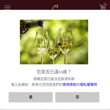
0
×
商品分類
首頁
精選白酒 white wine
返回
商品
紅酒 red wine
舊世界
所有商品分類
白酒 white wine
甜酒
新世界
法國
波爾多日常選酒
黎巴嫩 Lebanon
勃根地
法國｜日常選酒
香檳氣泡酒
美國
您是否已滿18歲？
波爾多收藏級選酒
美國U.S.A
紅酒 red wine
波爾多
法國｜收藏級珍藏
勃根地｜日常選酒
智利
美國｜日常選酒
聯絡我們
香檳｜日常選酒
我確定我已達法定飲酒年齡
匈牙利 Hungary
白酒 white wine
美國｜頂級膜拜酒
波爾多列級酒｜頂級珍藏
西班牙
勃根地｜進階選酒
波爾多列級酒｜常規
進入此網站，即表示您同意我們的
使用條款
和
隱私權聲明
阿根廷
美國｜進階選酒
智利｜日常選酒
香檳｜進階選酒
VIP快訊
阿根廷 Argentina
美國｜進階選酒
精選白酒 white wine
德國
勃根地｜收藏級珍藏
波爾多列級酒｜頂級珍藏
西班牙｜日常選酒
勃根地｜進階選酒
澳洲
美國｜頂級膜拜酒
智利｜進階選酒
阿根廷｜日常選酒
香檳｜收藏級珍藏
搜索
是
否
紐西蘭 New Zealand
美國｜日常選酒
阿根廷｜收藏級珍藏
義大利
波爾多｜日常
西班牙｜收藏級珍藏
德國｜精選白酒
黎巴嫩
阿根廷｜進階選酒
澳洲｜日常選酒
勃根地｜收藏級珍藏