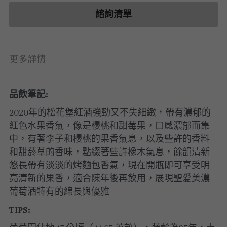
白酒 white wine
白酒 white wine
勃根地｜日常選酒
波爾多列級酒｜頂級珍藏
德國｜精選白酒
諮詢清單
紅酒 red wine
紅酒 red wine
勃根地｜進階選酒
波爾多收藏級選酒
法國｜收藏級珍藏
波爾多列級酒｜常規
法國｜日常選酒
更多詳情
波爾多日常選酒
智利｜收藏級珍藏
品飲筆記:
智利｜日常選酒
2020年的松花堡紅酒強勁又不失細緻，帶有濃郁的
紅色水果香氣，像是櫻桃和甜莓果，口感濃郁而集
美國｜日常選酒
中，有著李子和櫻桃的果香氣息，以及些許的香料
澳洲 ｜日常選酒
和甜菸草的香味，點綴著些許橡木氣息，餘韻清新
悠長帶有淡淡的烤麵包香氣，現在開瓶即可享受明
澳洲 ｜收藏級珍藏
亮清新的果香，適合陳年後再飲用，展現聖愛美濃
葡萄酒特有的綿長與優雅
阿根廷｜日常選酒
TIPS:
阿根廷｜收藏級珍藏