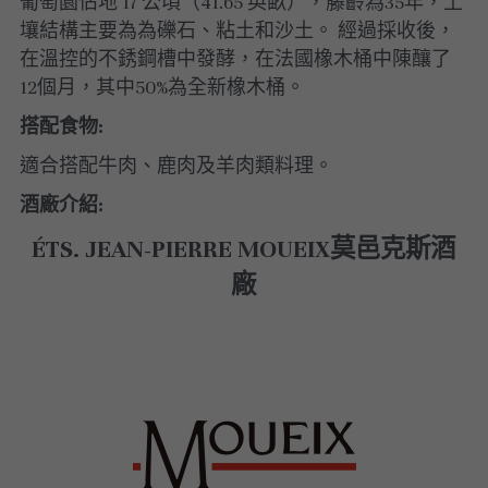
葡萄園佔地 17 公頃（41.65 英畝），藤齡為35年，土
壤結構主要為為礫石、粘土和沙土。 經過採收後，
美國｜進階選酒
在溫控的不銹鋼槽中發酵，在法國橡木桶中陳釀了
12個月，其中50%為全新橡木桶。
美國｜頂級膜拜酒
搭配食物:
適合搭配牛肉、鹿肉及羊肉類料理。
酒廠介紹:
ÉTS. JEAN-PIERRE MOUEIX莫邑克斯酒
廠