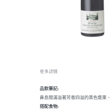
更多詳情
品飲筆記:
鼻息間滿溢著芳香四溢的黑色漿果、
搭配食物: