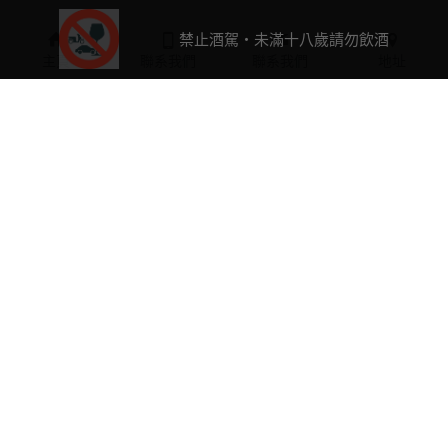
禁止酒駕・未滿十八歲請勿飲酒
主頁
聯系我們
聯系我們
地址
0423763632
a2061588@ms25.hinet.net
客服專線：
(04)2376-
3632
週一-週五：12:00～18:00
(國定例假日公休)