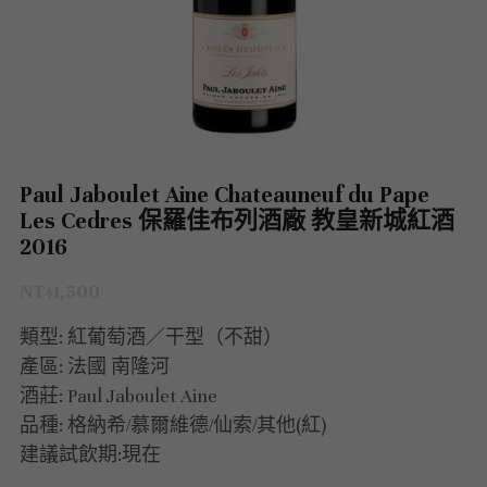
澳洲 Australia
紅酒 red wine
阿根廷｜日常選酒
紐西蘭｜日常選酒
匈牙利
波爾多｜收藏級
德國｜精選紅酒
義大利｜日常選酒
澳洲｜收藏級珍藏
黎巴嫩｜精選白酒
香檳｜日常選酒
智利 Chile
白酒 white wine
紅酒 red wine
白酒 white wine
澳洲 ｜收藏級珍藏
義大利｜進階選酒
匈牙利｜甜酒
黎巴嫩｜精選紅酒
香檳｜進階選酒
德國 Germany
白酒 white wine
澳洲 ｜日常選酒
智利｜收藏級珍藏
義大利｜收藏級珍藏
香檳｜收藏級珍藏
西班牙 Spain
白酒 white wine
智利｜日常選酒
德國｜精選紅酒
Paul Jaboulet Aine Chateauneuf du Pape
義大利｜收藏級珍藏
Les Cedres 保羅佳布列酒廠 教皇新城紅酒
義大利 Italy
紅酒 red wine
紅酒 red wine
德國｜精選白酒
西班牙｜收藏級珍藏
2016
義大利｜進階選酒
香檳champange
白酒 white wine
西班牙｜日常選酒
義大利｜日常選酒
NT$1,500
義大利｜日常選酒
類型: 紅葡萄酒／干型（不甜）
法國 France
紅酒 red wine
義大利｜收藏級珍藏
香檳｜收藏級珍藏
西班牙｜日常選酒
產區: 法國 南隆河
勃艮第Bourgogne
義大利｜進階選酒
香檳｜進階選酒
法國｜日常選酒
酒莊: Paul Jaboulet Aine
西班牙｜收藏級珍藏
品種: 格納希/慕爾維德/仙索/其他(紅)
波爾多Bordeaux
氣泡酒 sparkling
香檳｜日常選酒
法國｜收藏級珍藏
勃根地｜收藏級珍藏
德國｜精選紅酒
建議試飲期:現在