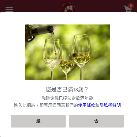
0
×
商品分類
首頁
精選白酒 white wine
返回
商品
紅酒 red wine
舊世界
所有商品分類
白酒 white wine
甜酒
新世界
法國
波爾多日常選酒
黎巴嫩 Lebanon
勃根地
法國｜日常選酒
香檳氣泡酒
美國
您是否已滿18歲？
波爾多收藏級選酒
美國U.S.A
紅酒 red wine
波爾多
法國｜收藏級珍藏
勃根地｜日常選酒
智利
美國｜日常選酒
聯絡我們
香檳｜日常選酒
我確定我已達法定飲酒年齡
匈牙利 Hungary
白酒 white wine
美國｜頂級膜拜酒
波爾多列級酒｜頂級珍藏
西班牙
勃根地｜進階選酒
波爾多列級酒｜常規
進入此網站，即表示您同意我們的
使用條款
和
隱私權聲明
阿根廷
美國｜進階選酒
智利｜日常選酒
香檳｜進階選酒
VIP快訊
阿根廷 Argentina
美國｜進階選酒
精選白酒 white wine
德國
勃根地｜收藏級珍藏
波爾多列級酒｜頂級珍藏
西班牙｜日常選酒
勃根地｜進階選酒
澳洲
美國｜頂級膜拜酒
智利｜進階選酒
阿根廷｜日常選酒
香檳｜收藏級珍藏
搜索
是
否
紐西蘭 New Zealand
美國｜日常選酒
阿根廷｜收藏級珍藏
義大利
波爾多｜日常
西班牙｜收藏級珍藏
德國｜精選白酒
黎巴嫩
阿根廷｜進階選酒
澳洲｜日常選酒
勃根地｜收藏級珍藏