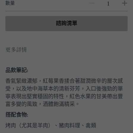
白酒 white wine
白酒 white wine
勃根地｜日常選酒
波爾多列級酒｜頂級珍藏
數量
德國｜精選白酒
紅酒 red wine
紅酒 red wine
勃根地｜進階選酒
波爾多收藏級選酒
法國｜收藏級珍藏
諮詢清單
波爾多列級酒｜常規
法國｜日常選酒
波爾多日常選酒
智利｜收藏級珍藏
更多詳情
智利｜日常選酒
品飲筆記:
美國｜日常選酒
香氣緊緻濃郁，紅莓果香揉合著甜潤微辛的層次感
澳洲 ｜日常選酒
受，以及地中海草本的清新芬芳，入口後強勁的單
寧表現出堅實穩固的特性，紅色水果的甘美帶出豐
澳洲 ｜收藏級珍藏
富多變的風致，酒體飽滿精采。
搭配食物:
阿根廷｜日常選酒
烤肉（尤其是羊肉）、豬肉料理、禽類
阿根廷｜收藏級珍藏