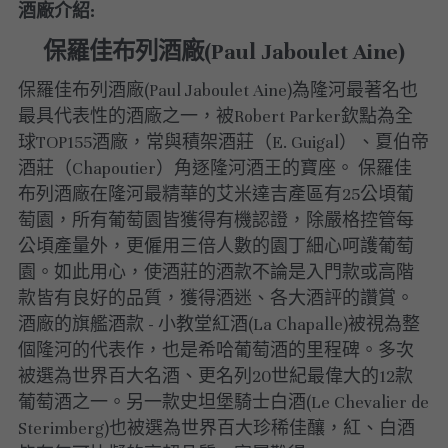
酒廠介紹:
美國｜進階選酒
保羅佳布列酒廠(Paul Jaboulet Aine)
美國｜頂級膜拜酒
保羅佳布列酒廠(Paul Jaboulet Aine)為隆河最著名也
最具代表性的酒廠之一，被Robert Parker欽點為全
球TOP155酒廠，常與積架酒莊（E. Guigal）、夏伯帝
酒莊（Chapoutier）角逐隆河酒王的寶座。 保羅佳
布列酒廠在隆河最精華的艾米達吉產區有25公頃葡
萄園，所有葡萄園皆獲得有機認證，除嚴格控管每
公頃產量外，更僱用三倍人數的園丁細心呵護葡萄
園。如此用心，使酒莊的酒款不論是入門款或高階
款皆有良好的品質，獲得酒迷、各大酒評的讚賞。 
酒廠的旗艦酒款 - 小教堂紅酒(La Chapalle)被視為整
個隆河的代表作，也是希哈葡萄酒的里程碑。多次
被選為世界百大名酒、更名列20世紀最偉大的12款
葡萄酒之一。另一款史坦堡騎士白酒(Le Chevalier de 
Sterimberg)也被選為世界百大珍稀佳釀，紅、白酒