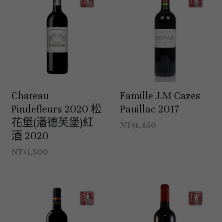
澳洲 Australia
紅酒 red wine
阿根廷｜日常選酒
紐西蘭｜日常選酒
匈牙利
波爾多｜收藏級
德國｜精選紅酒
義大利｜日常選酒
澳洲｜收藏級珍藏
黎巴嫩｜精選白酒
香檳｜日常選酒
智利 Chile
白酒 white wine
紅酒 red wine
白酒 white wine
澳洲 ｜收藏級珍藏
義大利｜進階選酒
匈牙利｜甜酒
黎巴嫩｜精選紅酒
香檳｜進階選酒
德國 Germany
白酒 white wine
澳洲 ｜日常選酒
智利｜收藏級珍藏
義大利｜收藏級珍藏
香檳｜收藏級珍藏
西班牙 Spain
白酒 white wine
智利｜日常選酒
德國｜精選紅酒
義大利｜收藏級珍藏
Chateau
Famille J.M Cazes
Pindefleurs 2020 松
Pauillac 2017
義大利 Italy
紅酒 red wine
紅酒 red wine
德國｜精選白酒
西班牙｜收藏級珍藏
義大利｜進階選酒
花堡(潘德芙堡)紅
NT$1,450
香檳champange
白酒 white wine
西班牙｜日常選酒
義大利｜日常選酒
酒 2020
義大利｜日常選酒
NT$1,500
法國 France
紅酒 red wine
義大利｜收藏級珍藏
香檳｜收藏級珍藏
西班牙｜日常選酒
勃艮第Bourgogne
義大利｜進階選酒
香檳｜進階選酒
法國｜日常選酒
西班牙｜收藏級珍藏
波爾多Bordeaux
氣泡酒 sparkling
香檳｜日常選酒
法國｜收藏級珍藏
勃根地｜收藏級珍藏
德國｜精選紅酒