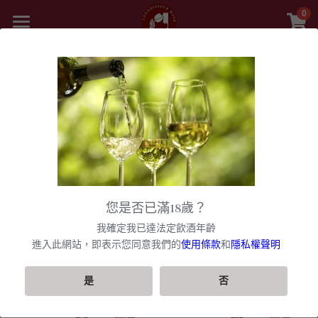
0
×
商品分類
首頁
精選白酒 white wine
商品
紅酒 red wine
舊世界
所有商品分類
白酒 white wine
甜酒
新世界
法國
波爾多日常選酒
黎巴嫩 Lebanon
勃根地
法國｜日常選酒
香檳氣泡酒
美國
波爾多｜日常
您是否已滿18歲？
波爾多收藏級選酒
美國U.S.A
紅酒 red wine
波爾多
法國｜收藏級珍藏
勃根地｜日常選酒
智利
美國｜日常選酒
聯絡我們
香檳｜日常選酒
我確定我已達法定飲酒年齡
匈牙利 Hungary
白酒 white wine
美國｜頂級膜拜酒
波爾多列級酒｜頂級珍藏
西班牙
勃根地｜進階選酒
波爾多列級酒｜常規
進入此網站，即表示您同意我們的
使用條款
和
隱私權聲明
阿根廷
美國｜進階選酒
智利｜日常選酒
香檳｜進階選酒
VIP快訊
篩選商品
阿根廷 Argentina
美國｜進階選酒
精選白酒 white wine
德國
勃根地｜收藏級珍藏
波爾多列級酒｜頂級珍藏
西班牙｜日常選酒
勃根地｜進階選酒
澳洲
美國｜頂級膜拜酒
智利｜進階選酒
阿根廷｜日常選酒
香檳｜收藏級珍藏
搜索
是
否
紐西蘭 New Zealand
美國｜日常選酒
阿根廷｜收藏級珍藏
義大利
波爾多｜日常
西班牙｜收藏級珍藏
德國｜精選白酒
黎巴嫩
阿根廷｜進階選酒
澳洲｜日常選酒
勃根地｜收藏級珍藏