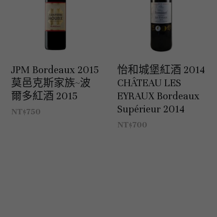
白酒 white wine
白酒 white wine
勃根地｜日常選酒
波爾多列級酒｜頂級珍藏
德國｜精選白酒
紅酒 red wine
紅酒 red wine
勃根地｜進階選酒
波爾多收藏級選酒
法國｜收藏級珍藏
波爾多列級酒｜常規
法國｜日常選酒
波爾多日常選酒
JPM Bordeaux 2015
怡和城堡紅酒 2014
智利｜收藏級珍藏
莫邑克斯家族~波
CHÂTEAU LES
爾多紅酒 2015
EYRAUX Bordeaux
智利｜日常選酒
Supérieur 2014
NT$750
美國｜日常選酒
NT$700
澳洲 ｜日常選酒
澳洲 ｜收藏級珍藏
阿根廷｜日常選酒
阿根廷｜收藏級珍藏