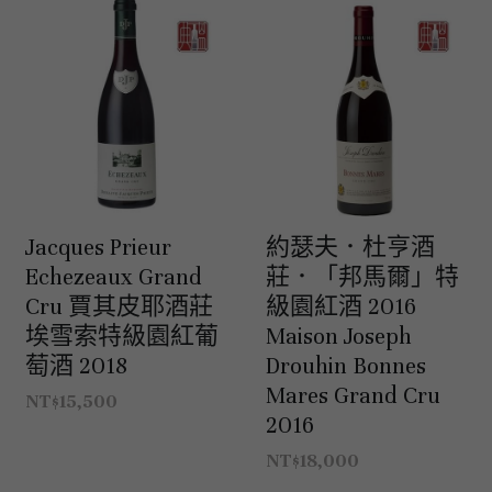
白酒 white wine
白酒 white wine
勃根地｜日常選酒
波爾多列級酒｜頂級珍藏
德國｜精選白酒
紅酒 red wine
紅酒 red wine
勃根地｜進階選酒
波爾多收藏級選酒
法國｜收藏級珍藏
波爾多列級酒｜常規
法國｜日常選酒
波爾多日常選酒
智利｜收藏級珍藏
智利｜日常選酒
Jacques Prieur
約瑟夫．杜亨酒
美國｜日常選酒
Echezeaux Grand
莊．「邦馬爾」特
Cru 賈其皮耶酒莊
級園紅酒 2016
澳洲 ｜日常選酒
埃雪索特級園紅葡
Maison Joseph
萄酒 2018
Drouhin Bonnes
澳洲 ｜收藏級珍藏
Mares Grand Cru
NT$15,500
2016
阿根廷｜日常選酒
NT$18,000
阿根廷｜收藏級珍藏