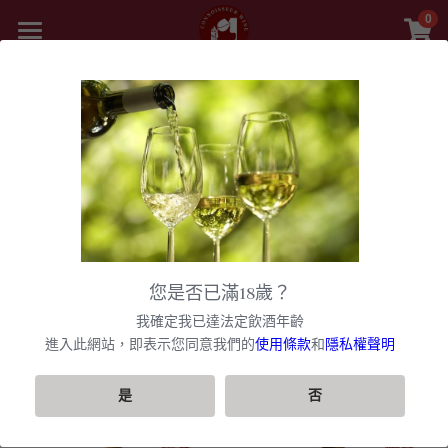
0
×
商品分類
首頁
精選白酒 white wine
商品
紅酒 red wine
舊世界
所有商品分類
白酒 white wine
甜酒
新世界
法國
波爾多日常選酒
黎巴嫩 Lebanon
勃根地
法國｜日常選酒
香檳氣泡酒
美國
勃根地｜收藏級珍藏
您是否已滿18歲？
波爾多收藏級選酒
美國U.S.A
紅酒 red wine
波爾多
法國｜收藏級珍藏
勃根地｜日常選酒
智利
美國｜日常選酒
聯絡我們
香檳｜日常選酒
我確定我已達法定飲酒年齡
匈牙利 Hungary
白酒 white wine
美國｜頂級膜拜酒
波爾多列級酒｜頂級珍藏
西班牙
勃根地｜進階選酒
波爾多列級酒｜常規
進入此網站，即表示您同意我們的
使用條款
和
隱私權聲明
阿根廷
美國｜進階選酒
智利｜日常選酒
香檳｜進階選酒
VIP快訊
篩選商品
阿根廷 Argentina
美國｜進階選酒
精選白酒 white wine
德國
勃根地｜收藏級珍藏
波爾多列級酒｜頂級珍藏
西班牙｜日常選酒
勃根地｜進階選酒
澳洲
美國｜頂級膜拜酒
智利｜進階選酒
阿根廷｜日常選酒
香檳｜收藏級珍藏
搜索
是
否
紐西蘭 New Zealand
美國｜日常選酒
阿根廷｜收藏級珍藏
義大利
波爾多｜日常
西班牙｜收藏級珍藏
德國｜精選白酒
黎巴嫩
阿根廷｜進階選酒
澳洲｜日常選酒
勃根地｜收藏級珍藏