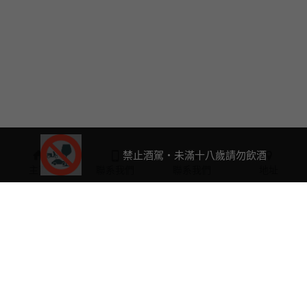
禁止酒駕・未滿十八歲請勿飲酒
主頁
聯系我們
聯系我們
地址
0423763632
a2061588@ms25.hinet.net
客服專線：
(04)2376-
3632
週一-週五：12:00～18:00
(國定例假日公休)